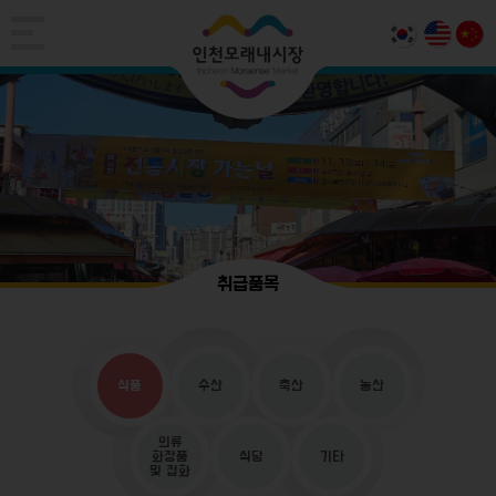
취급품목
식품
수산
축산
농산
의류
화장품
식당
기타
및 잡화