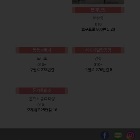
본미반찬
반찬류
010
호구포로 800번길 28
동동꽈배기
서기네말랑강정
도너츠
강정
010-
010-
구월로 278번길
구월로 276번길 8
돈카츠마켓
돈까스 종류 다양
010-
모래내로25번길 16