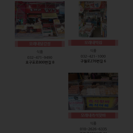
모래내떡집
모래내닭강정
식품
식품
032-421-1000
032-471-9490
구월로276번길 6
호구포로800번길 8
모래내즉석핫바
식품
010-2626-6335