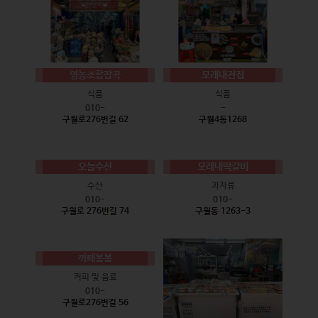
영농조합잡곡
모래내전집
식품
식품
010-
-
구월로276번길 62
구월4동1268
오늘수산
모래내떡갈비
수산
과자류
010-
010-
구월로 276번길 74
구월동 1263-3
까페봄봄
커피 및 음료
010-
구월로276번길 56