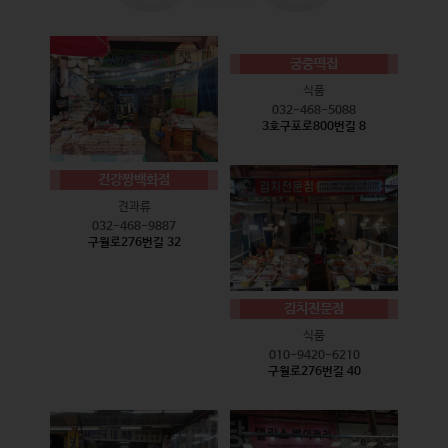
궁중떡집
식품
032-468-5088
3호구포로800번길 8
건강짱백화점
견과류
032-468-9887
구월로276번길 32
김치전문점
식품
010-9420-6210
구월로276번길 40