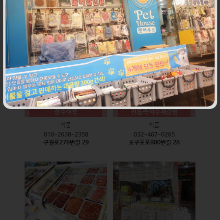
식품
식품
010-9528-3759
032-468-6024
구월로276번길 17
구월로276번길 29
장수식품
전통즉석수제강정
식품
식품
010-2638-2358
032-467-0265
구월로276번길 29
호구포로800번길 28