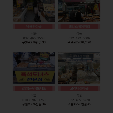
남해건어물
델리스베이커리
식품
식품
032-465-3503
032-472-0606
구월로276번길 33
구월로276번길 20
맛있는즉석도너츠
모래내건어물
식품
식품
010-8787-1760
032-465-6220
구월로276번길 34
구월로276번길 45