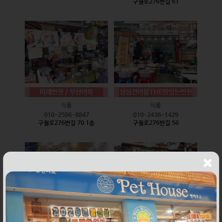
구월로276번길 61
미래반찬 / 부산어묵
싱싱건어물THE맛있는반찬
식품
식품
010-2596-8847
010-2436-1429
구월로276번길 70 1층
구월로276번길 56
웰빙즉석손두부
윤하네건어물