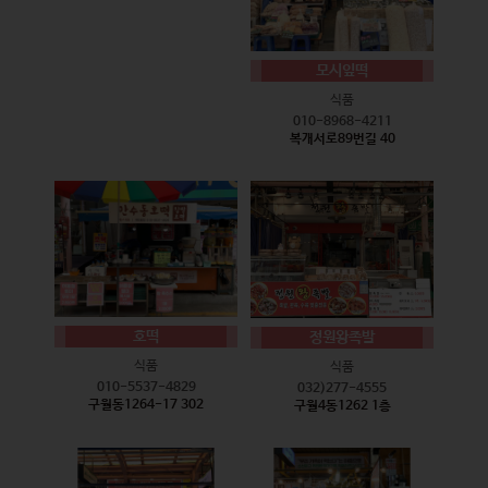
모시잎떡
식품
010-8968-4211
복개서로89번길 40
호떡
정원왕족발
식품
식품
010-5537-4829
032)277-4555
구월동1264-17 302
구월4동1262 1층