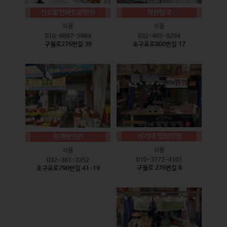
진로할인마트앞반찬
착한탕국
식품
식품
010-8897-5084
032-465-8294
구월로276번길 39
호구포로800번길 17
서기네 말랑강정
형제방앗간
식품
식품
010-3772-4101
032-361-3352
구월로 276번길 8
호구포로790번길 41-19