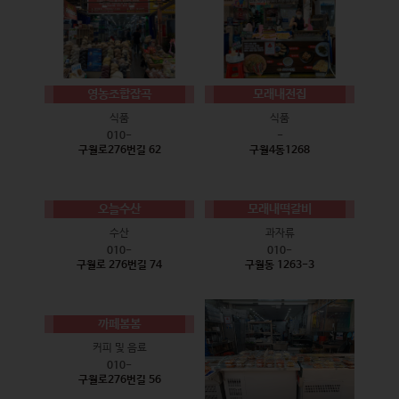
영농조합잡곡
모래내전집
식품
식품
010-
-
구월로276번길 62
구월4동1268
오늘수산
모래내떡갈비
수산
과자류
010-
010-
구월로 276번길 74
구월동 1263-3
까페봄봄
커피 및 음료
010-
구월로276번길 56