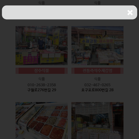
식품
식품
010-9528-3759
032-468-6024
구월로276번길 17
구월로276번길 29
장수식품
전통즉석수제강정
식품
식품
010-2638-2358
032-467-0265
구월로276번길 29
호구포로800번길 28