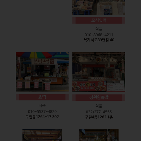
모시잎떡
식품
010-8968-4211
복개서로89번길 40
호떡
정원왕족발
식품
식품
010-5537-4829
032)277-4555
구월동1264-17 302
구월4동1262 1층