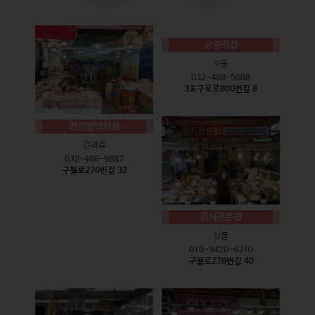
궁중떡집
식품
032-468-5088
3호구포로800번길 8
건강짱백화점
견과류
032-468-9887
구월로276번길 32
김치전문점
식품
010-9420-6210
구월로276번길 40