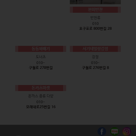
본미반찬
반찬류
010
호구포로 800번길 28
동동꽈배기
서기네말랑강정
도너츠
강정
010-
010-
구월로 278번길
구월로 276번길 8
돈카츠마켓
돈까스 종류 다양
010-
모래내로25번길 16