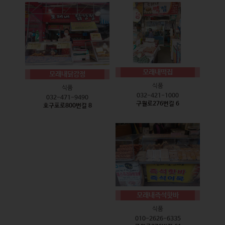
모래내떡집
모래내닭강정
식품
식품
032-421-1000
032-471-9490
구월로276번길 6
호구포로800번길 8
모래내즉석핫바
식품
010-2626-6335