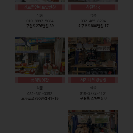
진로할인마트앞반찬
착한탕국
식품
식품
010-8897-5084
032-465-8294
구월로276번길 39
호구포로800번길 17
서기네 말랑강정
형제방앗간
식품
식품
010-3772-4101
032-361-3352
구월로 276번길 8
호구포로790번길 41-19