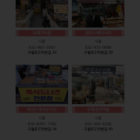
남해건어물
델리스베이커리
식품
식품
032-465-3503
032-472-0606
구월로276번길 33
구월로276번길 20
맛있는즉석도너츠
모래내건어물
식품
식품
010-8787-1760
032-465-6220
구월로276번길 34
구월로276번길 45