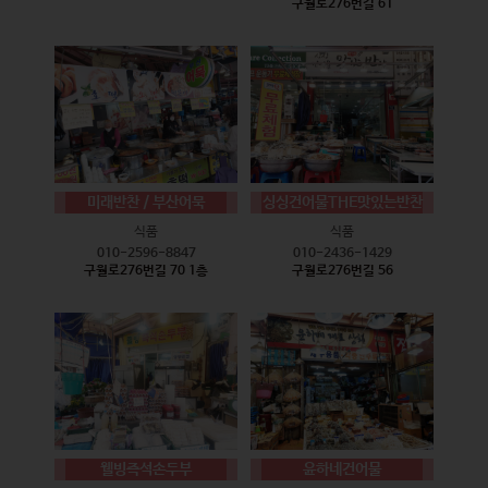
구월로276번길 61
미래반찬 / 부산어묵
싱싱건어물THE맛있는반찬
식품
식품
010-2596-8847
010-2436-1429
구월로276번길 70 1층
구월로276번길 56
웰빙즉석손두부
윤하네건어물