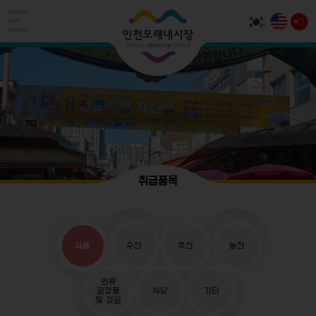
취급품목
식품
수산
축산
농산
의류
화장품
식당
기타
및 잡화