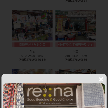
구월로276번길 61
미래반찬 / 부산어묵
싱싱건어물THE맛있는반찬
식품
식품
010-2596-8847
010-2436-1429
구월로276번길 70 1층
구월로276번길 56
웰빙즉석손두부
윤하네건어물