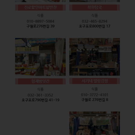
진로할인마트앞반찬
착한탕국
식품
식품
010-8897-5084
032-465-8294
구월로276번길 39
호구포로800번길 17
서기네 말랑강정
형제방앗간
식품
식품
010-3772-4101
032-361-3352
구월로 276번길 8
호구포로790번길 41-19