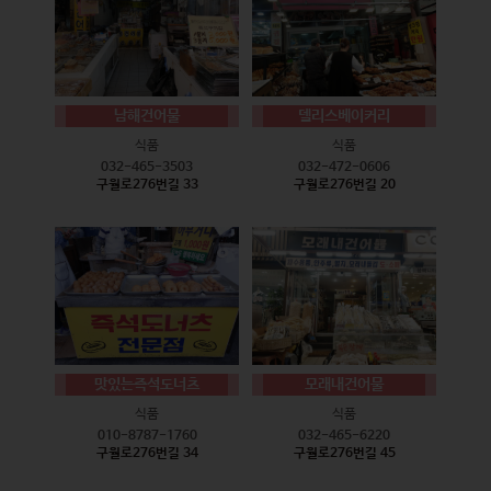
남해건어물
델리스베이커리
식품
식품
032-465-3503
032-472-0606
구월로276번길 33
구월로276번길 20
맛있는즉석도너츠
모래내건어물
식품
식품
010-8787-1760
032-465-6220
구월로276번길 34
구월로276번길 45