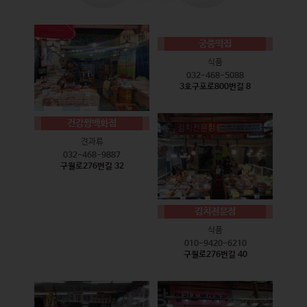
궁중떡집
식품
032-468-5088
3호구포로800번길 8
건강짱백화점
견과류
032-468-9887
구월로276번길 32
김치전문점
식품
010-9420-6210
구월로276번길 40