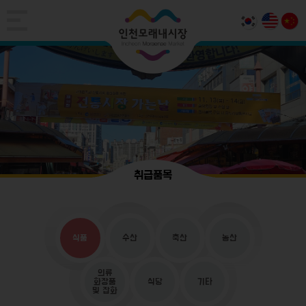
취급품목
식품
수산
축산
농산
의류
화장품
식당
기타
및 잡화