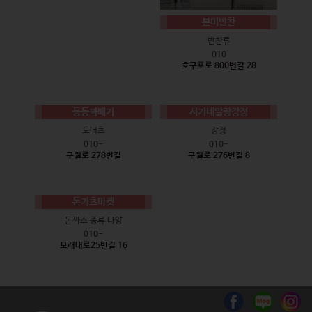
본미반찬
반찬류
010
호구포로 800번길 28
동동꽈배기
서기네말랑강정
도너츠
강정
010-
010-
구월로 278번길
구월로 276번길 8
돈카츠마켓
돈까스 종류 다양
010-
모래내로25번길 16