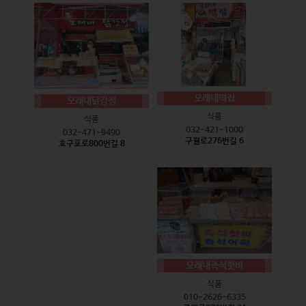
모래내떡집
모래내닭강정
식품
식품
032-421-1000
032-471-9490
구월로276번길 6
호구포로800번길 8
모래내즉석핫바
식품
010-2626-6335