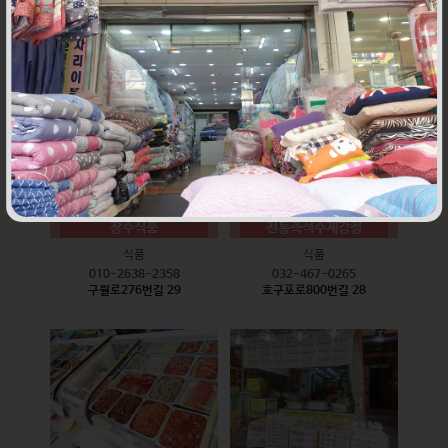
식품
식품
010-9528-3759
032-468-6024
구월로276번길 17
구월로276번길 29
장수식품
전통즉석수제강정
식품
식품
010-2638-2358
032-467-0265
구월로276번길 29
호구포로800번길 28