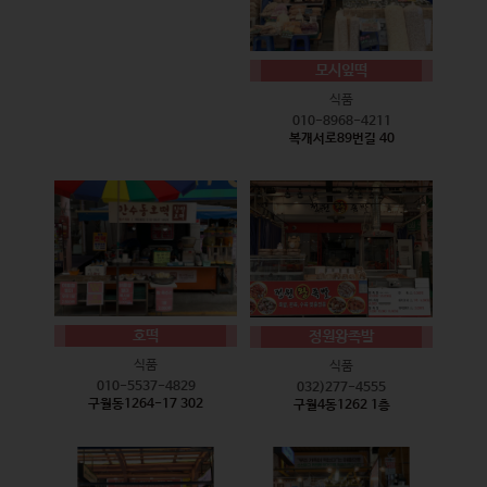
모시잎떡
식품
010-8968-4211
복개서로89번길 40
호떡
정원왕족발
식품
식품
010-5537-4829
032)277-4555
구월동1264-17 302
구월4동1262 1층