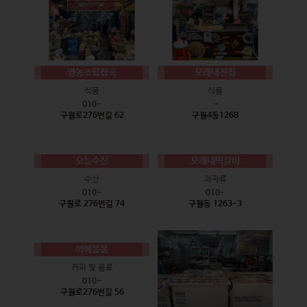
영농조합잡곡
모래내전집
식품
식품
010-
-
구월로276번길 62
구월4동1268
오늘수산
모래내떡갈비
수산
과자류
010-
010-
구월로 276번길 74
구월동 1263-3
까페봄봄
커피 및 음료
010-
구월로276번길 56