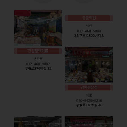
궁중떡집
식품
032-468-5088
3호구포로800번길 8
건강짱백화점
견과류
032-468-9887
구월로276번길 32
김치전문점
식품
010-9420-6210
구월로276번길 40