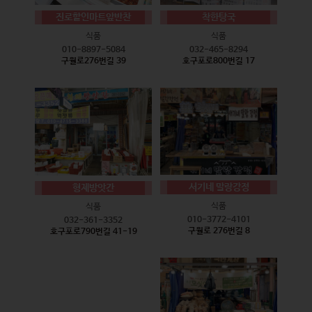
진로할인마트앞반찬
착한탕국
식품
식품
010-8897-5084
032-465-8294
구월로276번길 39
호구포로800번길 17
서기네 말랑강정
형제방앗간
식품
식품
010-3772-4101
032-361-3352
구월로 276번길 8
호구포로790번길 41-19