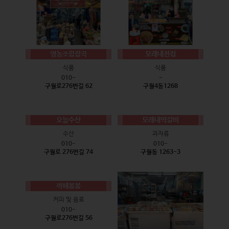
영농조합잡곡
모래내전집
식품
식품
010-
-
구월로276번길 62
구월4동1268
오늘수산
모래내떡갈비
수산
과자류
010-
010-
구월로 276번길 74
구월동 1263-3
까페봄봄
커피 및 음료
010-
구월로276번길 56