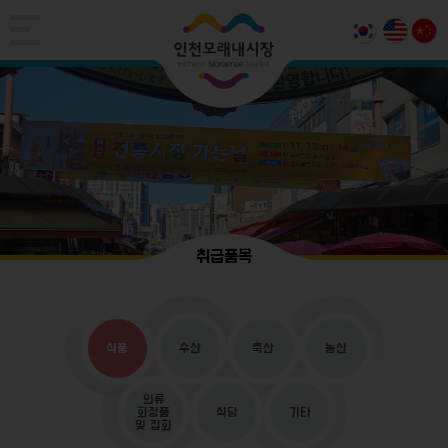
취급품목
식품
수산
축산
농산
의류
화장품
식당
기타
및 잡화