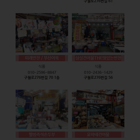
구월로276번길 61
미래반찬 / 부산어묵
싱싱건어물THE맛있는반찬
식품
식품
010-2596-8847
010-2436-1429
구월로276번길 70 1층
구월로276번길 56
웰빙즉석손두부
윤하네건어물