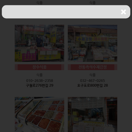
식품
식품
010-9528-3759
032-468-6024
구월로276번길 17
구월로276번길 29
장수식품
전통즉석수제강정
식품
식품
010-2638-2358
032-467-0265
구월로276번길 29
호구포로800번길 28