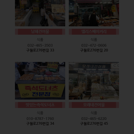
남해건어물
델리스베이커리
식품
식품
032-465-3503
032-472-0606
구월로276번길 33
구월로276번길 20
맛있는즉석도너츠
모래내건어물
식품
식품
010-8787-1760
032-465-6220
구월로276번길 34
구월로276번길 45