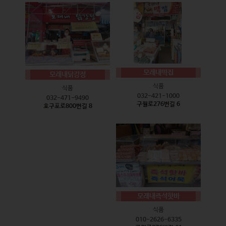
모래내떡집
모래내닭강정
식품
식품
032-421-1000
032-471-9490
구월로276번길 6
호구포로800번길 8
모래내즉석핫바
식품
010-2626-6335