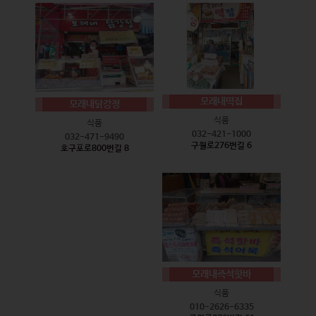
모래내떡집
모래내닭강정
식품
식품
032-421-1000
032-471-9490
구월로276번길 6
호구포로800번길 8
모래내즉석핫바
식품
010-2626-6335