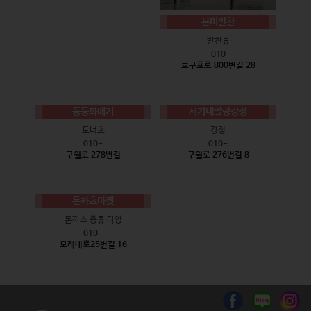
본미반찬
반찬류
010
호구포로 800번길 28
동동꽈배기
서기네말랑강정
도너츠
강정
010-
010-
구월로 278번길
구월로 276번길 8
돈카츠마켓
돈까스 종류 다양
010-
모래내로25번길 16