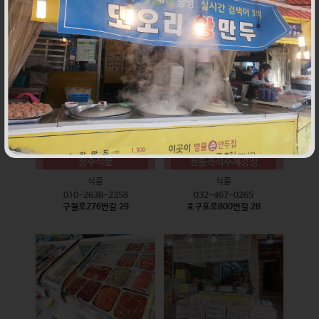
식품
식품
010-9528-3759
032-468-6024
구월로276번길 17
구월로276번길 29
장수식품
전통즉석수제강정
식품
식품
010-2638-2358
032-467-0265
구월로276번길 29
호구포로800번길 28