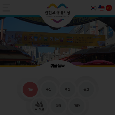
취급품목
식품
수산
축산
농산
의류
화장품
식당
기타
및 잡화