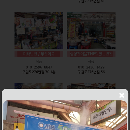
구월로276번길 61
미래반찬 / 부산어묵
싱싱건어물THE맛있는반찬
식품
식품
010-2596-8847
010-2436-1429
구월로276번길 70 1층
구월로276번길 56
웰빙즉석손두부
윤하네건어물