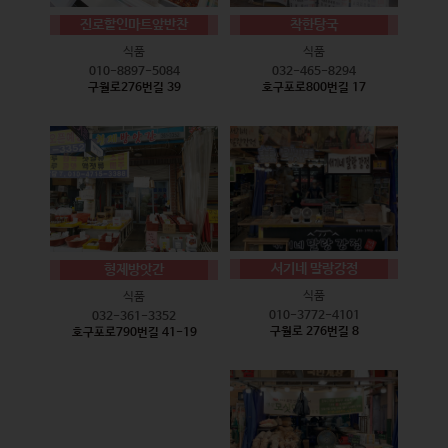
진로할인마트앞반찬
착한탕국
식품
식품
010-8897-5084
032-465-8294
구월로276번길 39
호구포로800번길 17
서기네 말랑강정
형제방앗간
식품
식품
010-3772-4101
032-361-3352
구월로 276번길 8
호구포로790번길 41-19