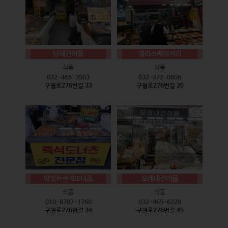
남해건어물
델리스베이커리
식품
식품
032-465-3503
032-472-0606
구월로276번길 33
구월로276번길 20
맛있는즉석도너츠
모래내건어물
식품
식품
010-8787-1760
032-465-6220
구월로276번길 34
구월로276번길 45