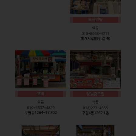
모시잎떡
식품
010-8968-4211
복개서로89번길 40
호떡
정원왕족발
식품
식품
010-5537-4829
032)277-4555
구월동1264-17 302
구월4동1262 1층