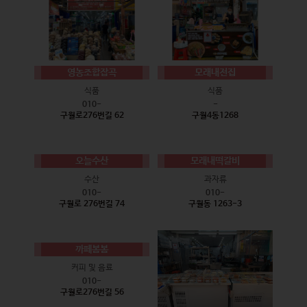
영농조합잡곡
모래내전집
식품
식품
010-
-
구월로276번길 62
구월4동1268
오늘수산
모래내떡갈비
수산
과자류
010-
010-
구월로 276번길 74
구월동 1263-3
까페봄봄
커피 및 음료
010-
구월로276번길 56