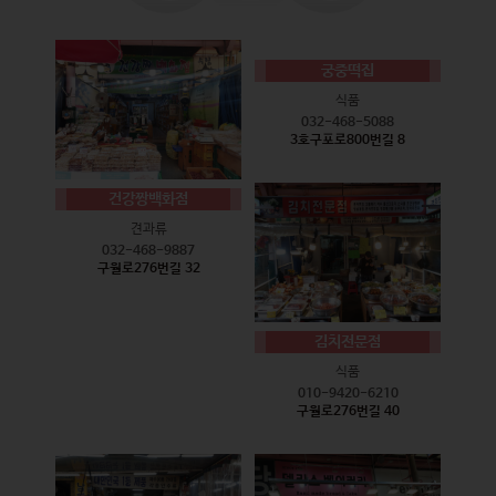
궁중떡집
식품
032-468-5088
3호구포로800번길 8
건강짱백화점
견과류
032-468-9887
구월로276번길 32
김치전문점
식품
010-9420-6210
구월로276번길 40