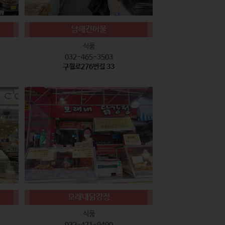
남해건어물
식품
032-465-3503
구월로276번길 33
모래내닭강정
식품
032-471-9490