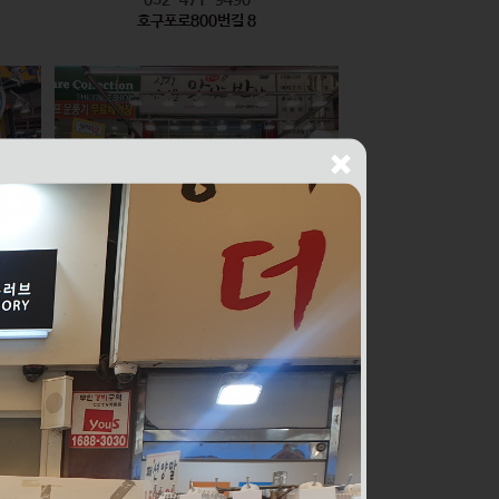
호구포로800번길 8
싱싱건어물THE맛있는반찬
식품
010-2436-1429
구월로276번길 56