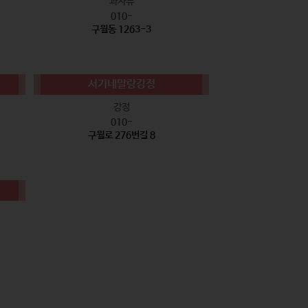
과자류
010-
구월동 1263-3
서기네말랑강정
강정
010-
구월로 276번길 8