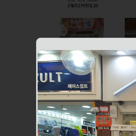
구월로276번길 20
모래내떡집
식품
032-421-1000
구월로276번길 6