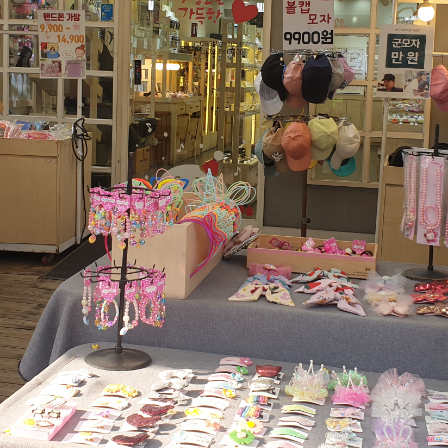
윤하네건어물
장수식품
식품
식품
032-468-6024
010-2638-2358
구월로276번길 29
구월로276번길 29