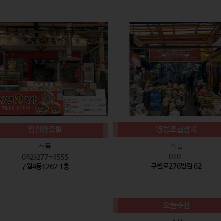
영농조합잡곡
정원왕족발
식품
식품
010-
032)277-4555
구월로276번길 62
구월4동1262 1층
오늘수산