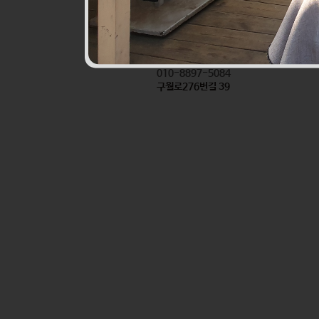
진로할인마트앞반찬
식품
010-8897-5084
구월로276번길 39