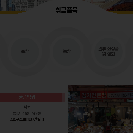
취급품목
의류
화장품
축산
농산
및 잡화
궁중떡집
식품
032-468-5088
3호구포로800번길 8