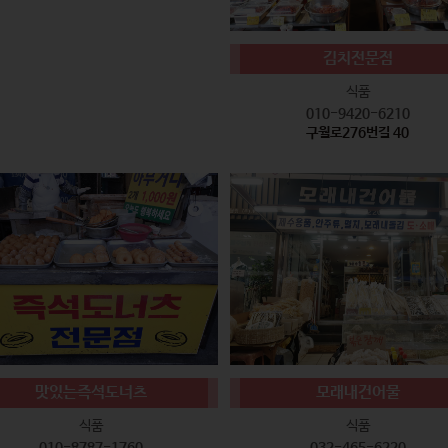
김치전문점
식품
010-9420-6210
구월로276번길 40
맛있는즉석도너츠
모래내건어물
식품
식품
010-8787-1760
032-465-6220