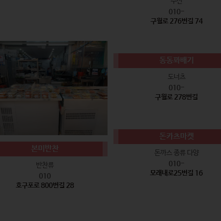
수산
010-
구월로 276번길 74
동동꽈배기
도너츠
010-
구월로 278번길
돈카츠마켓
본미반찬
돈까스 종류 다양
010-
반찬류
모래내로25번길 16
010
호구포로 800번길 28