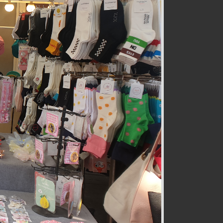
전통즉석수제강정
식품
032-467-0265
호구포로800번길 28