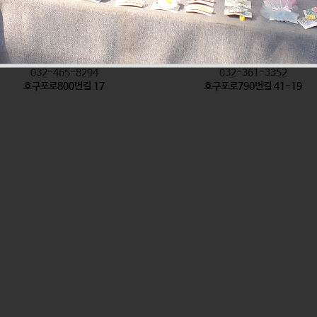
착한탕국
형제방앗간
식품
식품
032-465-8294
032-361-3352
호구포로800번길 17
호구포로790번길 41-19