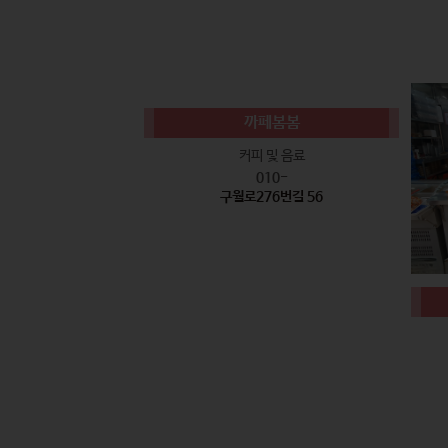
까페봄봄
커피 및 음료
010-
구월로276번길 56