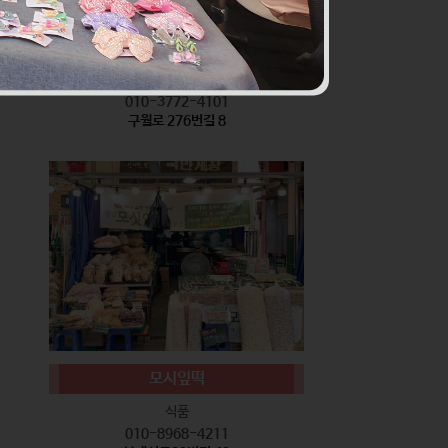
서기네 말랑강정
식품
010-3772-4101
구월로 276번길 8
모시잎떡
식품
010-8968-4211