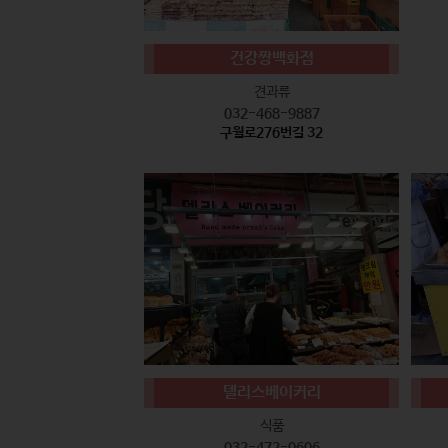
건강짱백화점
견과류
032-468-9887
구월로276번길 32
델리스베이커리
식품
032-472-0606