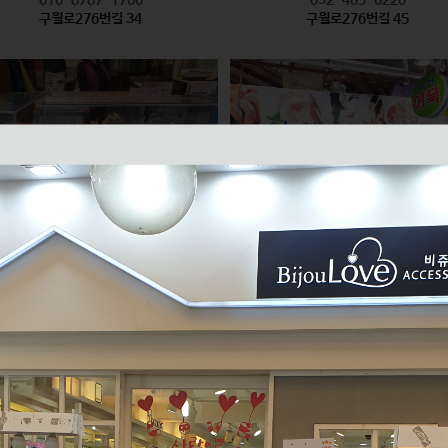
구월로276번길 34
구월로276번길 45
모래내즉석핫바
미래반찬 / 부산어묵
식품
식품
010-2626-6335
010-2596-8847
구월로276번길 61
구월로276번길 70 1층