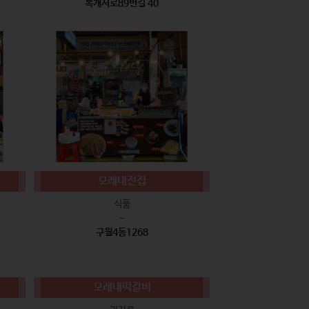
복개서로89번길 40
모래내전집
식품
-
구월4동1268
모래내떡갈비