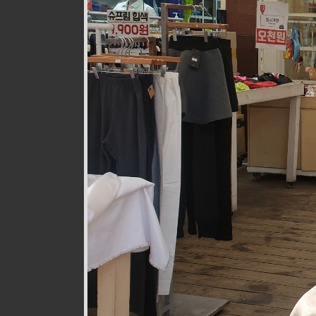
웰빙즉석손두부
식품
010-9528-3759
구월로276번길 17