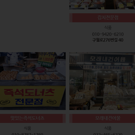
김치전문점
식품
010-9420-6210
구월로276번길 40
맛있는즉석도너츠
모래내건어물
식품
식품
010-8787-1760
032-465-6220