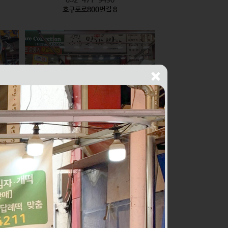
호구포로800번길 8
싱싱건어물THE맛있는반찬
식품
010-2436-1429
구월로276번길 56