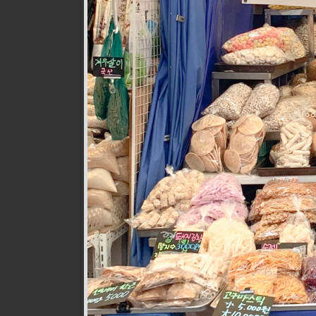
웰빙즉석손두부
식품
010-9528-3759
구월로276번길 17