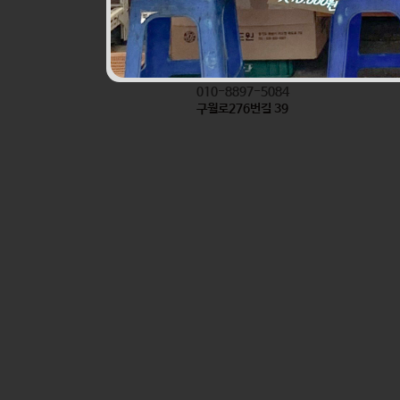
진로할인마트앞반찬
식품
010-8897-5084
구월로276번길 39