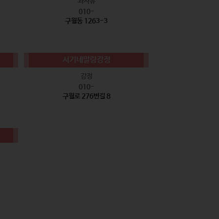
과자류
010-
구월동 1263-3
서기네말랑강정
강정
010-
구월로 276번길 8