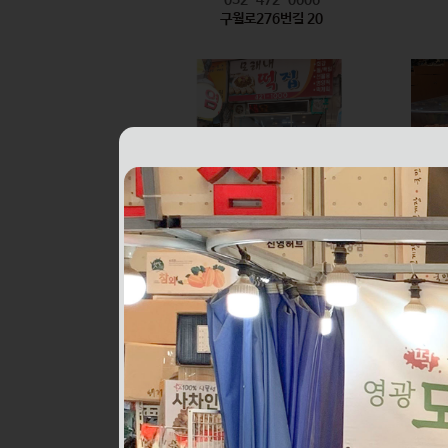
구월로276번길 20
모래내떡집
식품
032-421-1000
구월로276번길 6