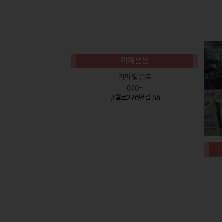
까페봄봄
커피 및 음료
010-
구월로276번길 56