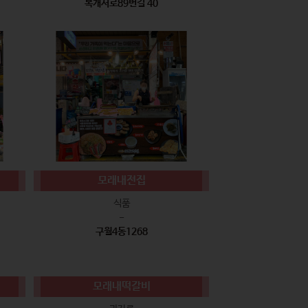
복개서로89번길 40
모래내전집
식품
-
구월4동1268
모래내떡갈비