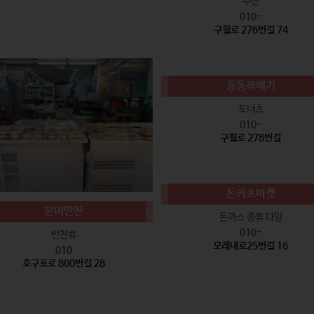
수산
010-
구월로 276번길 74
동동꽈배기
도너츠
010-
구월로 278번길
돈카츠마켓
본미반찬
돈까스 종류 다양
010-
반찬류
모래내로25번길 16
010
호구포로 800번길 28