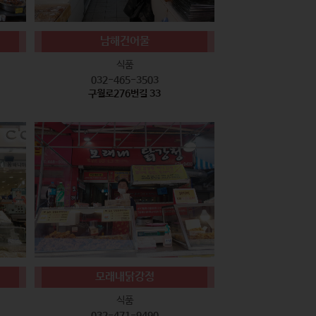
남해건어물
식품
032-465-3503
구월로276번길 33
모래내닭강정
식품
032-471-9490