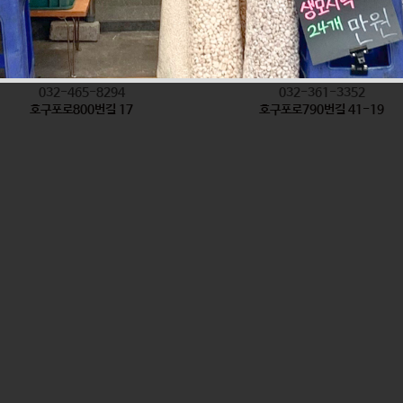
착한탕국
형제방앗간
식품
식품
032-465-8294
032-361-3352
호구포로800번길 17
호구포로790번길 41-19