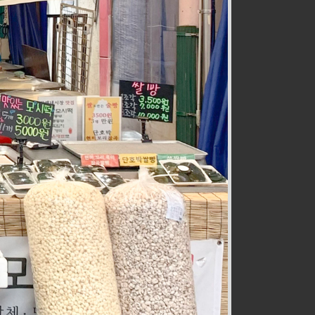
전통즉석수제강정
식품
032-467-0265
호구포로800번길 28