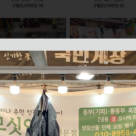
구월로276번길 34
구월로276번길 45
모래내즉석핫바
미래반찬 / 부산어묵
식품
식품
010-2626-6335
010-2596-8847
구월로276번길 61
구월로276번길 70 1층