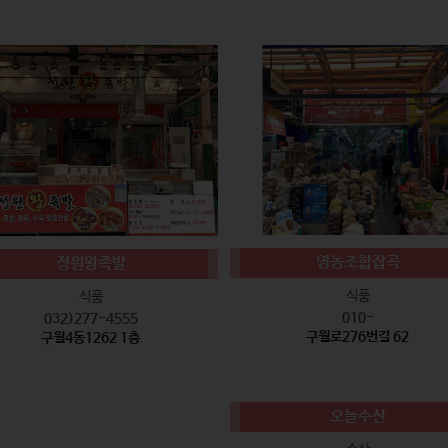
영농조합잡곡
정원왕족발
식품
식품
010-
032)277-4555
구월로276번길 62
구월4동1262 1층
오늘수산