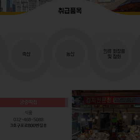
취급품목
의류
화장품
축산
농산
및 잡화
궁중떡집
식품
032-468-5088
3호구포로800번길 8