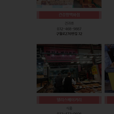
건강짱백화점
견과류
032-468-9887
구월로276번길 32
델리스베이커리
식품
032-472-0606