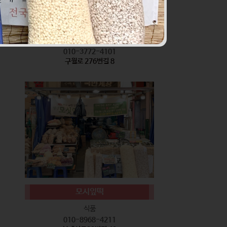
서기네 말랑강정
식품
010-3772-4101
구월로 276번길 8
모시잎떡
식품
010-8968-4211