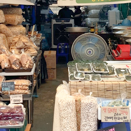
윤하네건어물
장수식품
식품
식품
032-468-6024
010-2638-2358
구월로276번길 29
구월로276번길 29