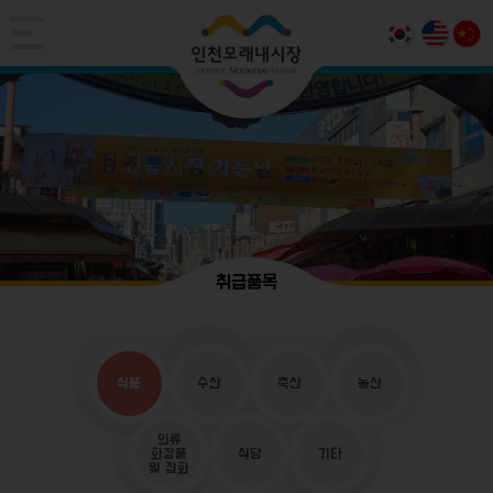
취급품목
식품
수산
축산
농산
의류
화장품
식당
기타
및 잡화