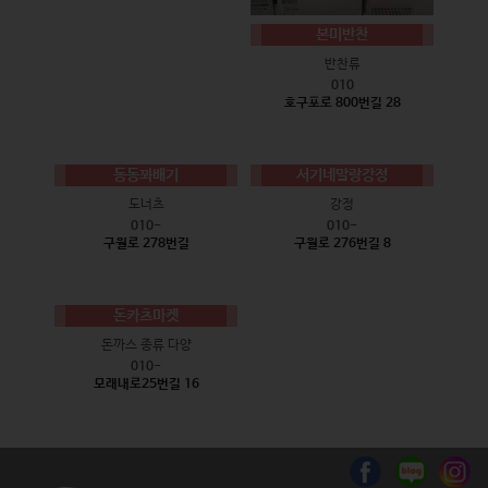
본미반찬
반찬류
010
호구포로 800번길 28
동동꽈배기
서기네말랑강정
도너츠
강정
010-
010-
구월로 278번길
구월로 276번길 8
돈카츠마켓
돈까스 종류 다양
010-
모래내로25번길 16