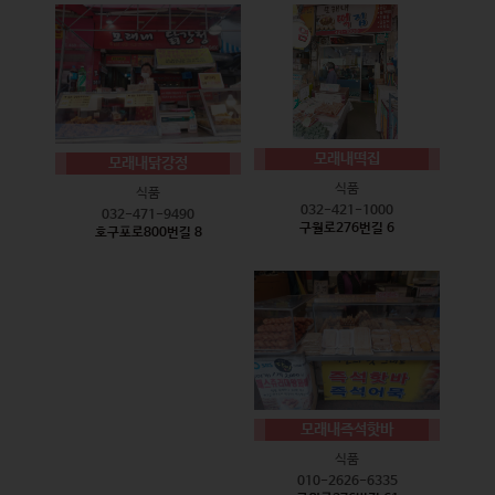
모래내떡집
모래내닭강정
식품
식품
032-421-1000
032-471-9490
구월로276번길 6
호구포로800번길 8
모래내즉석핫바
식품
010-2626-6335