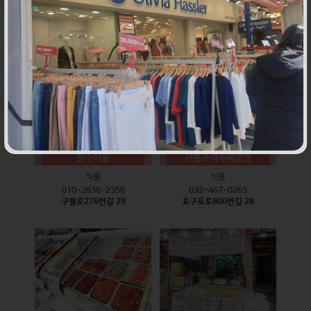
식품
식품
010-9528-3759
032-468-6024
구월로276번길 17
구월로276번길 29
장수식품
전통즉석수제강정
식품
식품
010-2638-2358
032-467-0265
구월로276번길 29
호구포로800번길 28