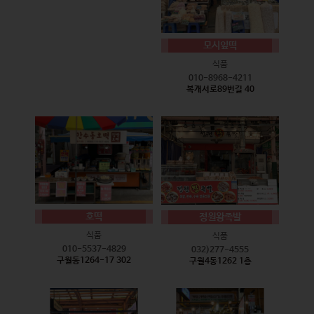
모시잎떡
식품
010-8968-4211
복개서로89번길 40
호떡
정원왕족발
식품
식품
010-5537-4829
032)277-4555
구월동1264-17 302
구월4동1262 1층