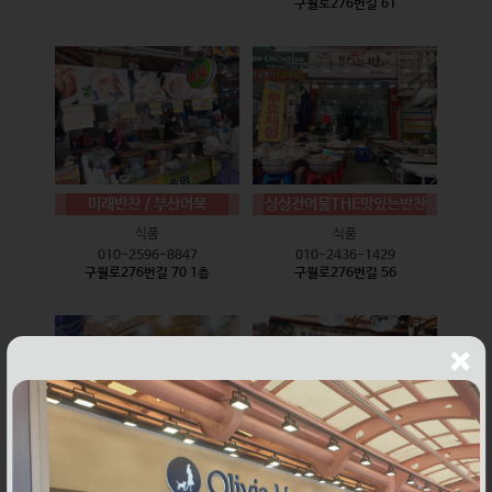
구월로276번길 61
미래반찬 / 부산어묵
싱싱건어물THE맛있는반찬
식품
식품
010-2596-8847
010-2436-1429
구월로276번길 70 1층
구월로276번길 56
웰빙즉석손두부
윤하네건어물