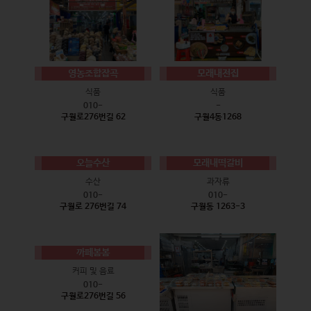
영농조합잡곡
모래내전집
식품
식품
010-
-
구월로276번길 62
구월4동1268
오늘수산
모래내떡갈비
수산
과자류
010-
010-
구월로 276번길 74
구월동 1263-3
까페봄봄
커피 및 음료
010-
구월로276번길 56