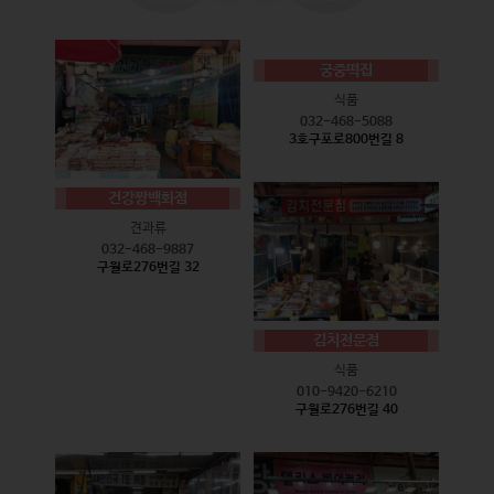
궁중떡집
식품
032-468-5088
3호구포로800번길 8
건강짱백화점
견과류
032-468-9887
구월로276번길 32
김치전문점
식품
010-9420-6210
구월로276번길 40