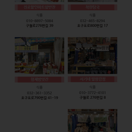
진로할인마트앞반찬
착한탕국
식품
식품
010-8897-5084
032-465-8294
구월로276번길 39
호구포로800번길 17
서기네 말랑강정
형제방앗간
식품
식품
010-3772-4101
032-361-3352
구월로 276번길 8
호구포로790번길 41-19