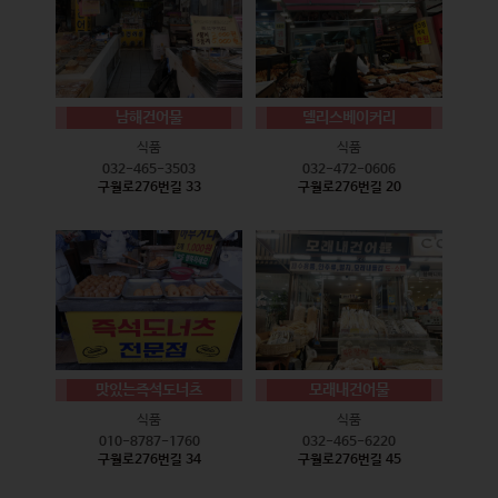
남해건어물
델리스베이커리
식품
식품
032-465-3503
032-472-0606
구월로276번길 33
구월로276번길 20
맛있는즉석도너츠
모래내건어물
식품
식품
010-8787-1760
032-465-6220
구월로276번길 34
구월로276번길 45