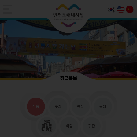
취급품목
식품
수산
축산
농산
의류
화장품
식당
기타
및 잡화