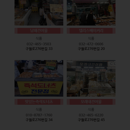
남해건어물
델리스베이커리
식품
식품
032-465-3503
032-472-0606
구월로276번길 33
구월로276번길 20
맛있는즉석도너츠
모래내건어물
식품
식품
010-8787-1760
032-465-6220
구월로276번길 34
구월로276번길 45