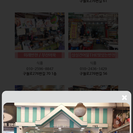
구월로276번길 61
미래반찬 / 부산어묵
싱싱건어물THE맛있는반찬
식품
식품
010-2596-8847
010-2436-1429
구월로276번길 70 1층
구월로276번길 56
웰빙즉석손두부
윤하네건어물