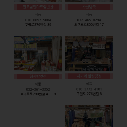
진로할인마트앞반찬
착한탕국
식품
식품
010-8897-5084
032-465-8294
구월로276번길 39
호구포로800번길 17
서기네 말랑강정
형제방앗간
식품
식품
010-3772-4101
032-361-3352
구월로 276번길 8
호구포로790번길 41-19