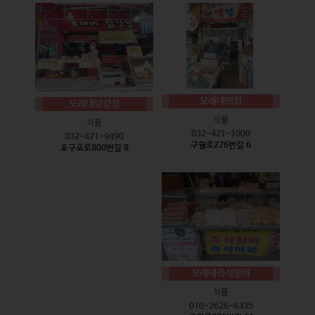
모래내떡집
모래내닭강정
식품
식품
032-421-1000
032-471-9490
구월로276번길 6
호구포로800번길 8
모래내즉석핫바
식품
010-2626-6335