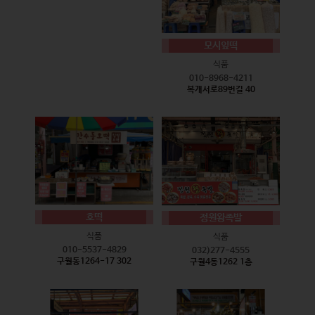
모시잎떡
식품
010-8968-4211
복개서로89번길 40
호떡
정원왕족발
식품
식품
010-5537-4829
032)277-4555
구월동1264-17 302
구월4동1262 1층