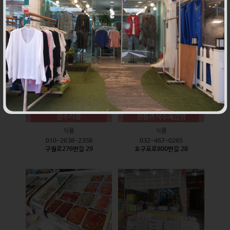
식품
식품
010-9528-3759
032-468-6024
구월로276번길 17
구월로276번길 29
장수식품
전통즉석수제강정
식품
식품
010-2638-2358
032-467-0265
구월로276번길 29
호구포로800번길 28