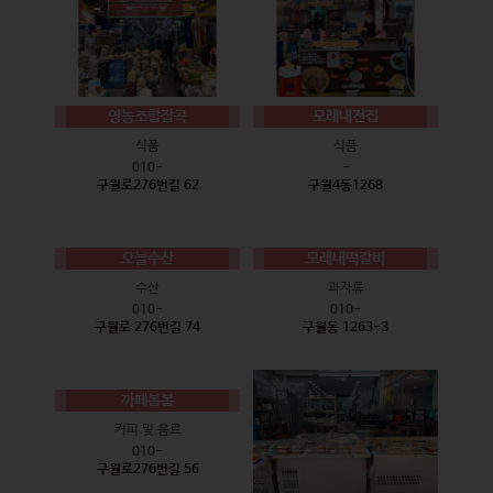
영농조합잡곡
모래내전집
식품
식품
010-
-
구월로276번길 62
구월4동1268
오늘수산
모래내떡갈비
수산
과자류
010-
010-
구월로 276번길 74
구월동 1263-3
까페봄봄
커피 및 음료
010-
구월로276번길 56