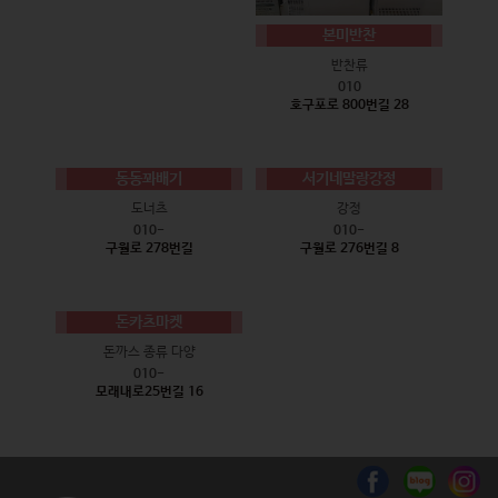
본미반찬
반찬류
010
호구포로 800번길 28
동동꽈배기
서기네말랑강정
도너츠
강정
010-
010-
구월로 278번길
구월로 276번길 8
돈카츠마켓
돈까스 종류 다양
010-
모래내로25번길 16