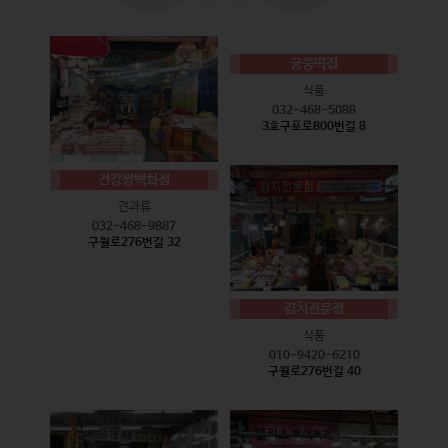
궁중떡집
식품
032-468-5088
3호구포로800번길 8
건강짱백화점
견과류
032-468-9887
구월로276번길 32
김치전문점
식품
010-9420-6210
구월로276번길 40