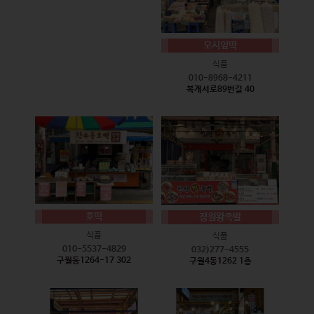
모시잎떡
식품
010-8968-4211
복개서로89번길 40
호떡
정원왕족발
식품
식품
010-5537-4829
032)277-4555
구월동1264-17 302
구월4동1262 1층