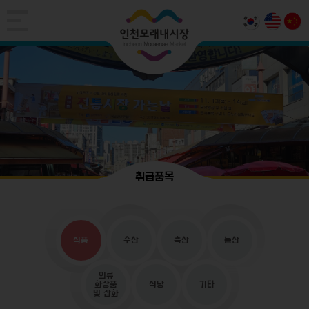
취급품목
식품
수산
축산
농산
의류
화장품
식당
기타
및 잡화