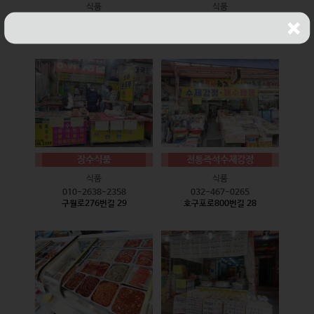
식품
식품
010-9528-3759
032-468-6024
구월로276번길 17
구월로276번길 29
장수식품
전통즉석수제강정
식품
식품
010-2638-2358
032-467-0265
구월로276번길 29
호구포로800번길 28