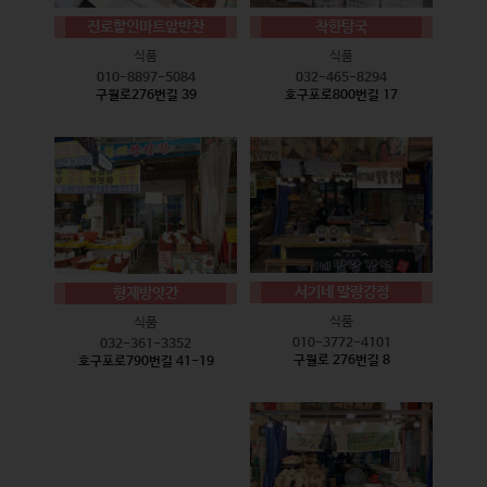
진로할인마트앞반찬
착한탕국
식품
식품
010-8897-5084
032-465-8294
구월로276번길 39
호구포로800번길 17
서기네 말랑강정
형제방앗간
식품
식품
010-3772-4101
032-361-3352
구월로 276번길 8
호구포로790번길 41-19