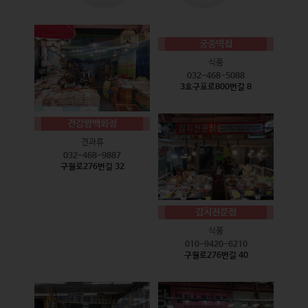
궁중떡집
식품
032-468-5088
3호구포로800번길 8
건강짱백화점
견과류
032-468-9887
구월로276번길 32
김치전문점
식품
010-9420-6210
구월로276번길 40