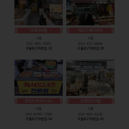
남해건어물
델리스베이커리
식품
식품
032-465-3503
032-472-0606
구월로276번길 33
구월로276번길 20
맛있는즉석도너츠
모래내건어물
식품
식품
010-8787-1760
032-465-6220
구월로276번길 34
구월로276번길 45