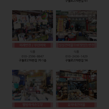
구월로276번길 61
미래반찬 / 부산어묵
싱싱건어물THE맛있는반찬
식품
식품
010-2596-8847
010-2436-1429
구월로276번길 70 1층
구월로276번길 56
웰빙즉석손두부
윤하네건어물