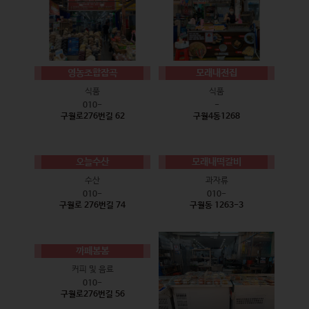
영농조합잡곡
모래내전집
식품
식품
010-
-
구월로276번길 62
구월4동1268
오늘수산
모래내떡갈비
수산
과자류
010-
010-
구월로 276번길 74
구월동 1263-3
까페봄봄
커피 및 음료
010-
구월로276번길 56