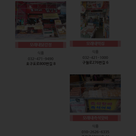
모래내떡집
모래내닭강정
식품
식품
032-421-1000
032-471-9490
구월로276번길 6
호구포로800번길 8
모래내즉석핫바
식품
010-2626-6335