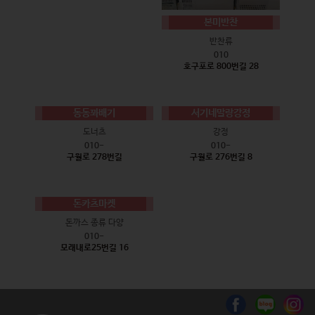
본미반찬
반찬류
010
호구포로 800번길 28
동동꽈배기
서기네말랑강정
도너츠
강정
010-
010-
구월로 278번길
구월로 276번길 8
돈카츠마켓
돈까스 종류 다양
010-
모래내로25번길 16