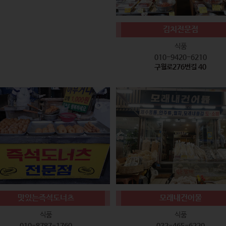
김치전문점
식품
010-9420-6210
구월로276번길 40
맛있는즉석도너츠
모래내건어물
식품
식품
010-8787-1760
032-465-6220