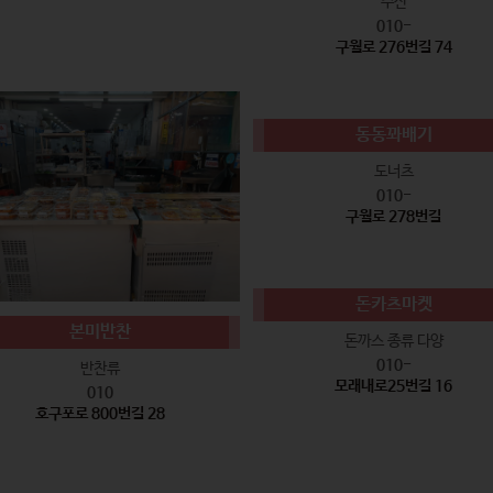
수산
010-
구월로 276번길 74
동동꽈배기
도너츠
010-
구월로 278번길
돈카츠마켓
본미반찬
돈까스 종류 다양
010-
반찬류
모래내로25번길 16
010
호구포로 800번길 28