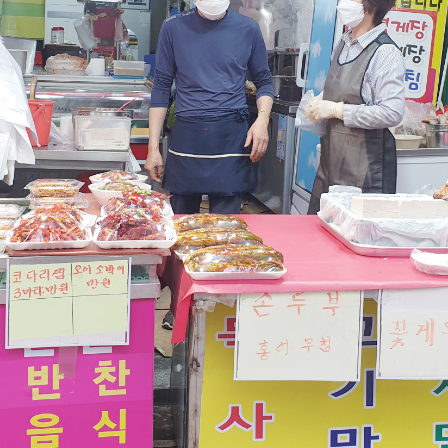
윤하네건어물
장수식품
식품
식품
032-468-6024
010-2638-2358
구월로276번길 29
구월로276번길 29