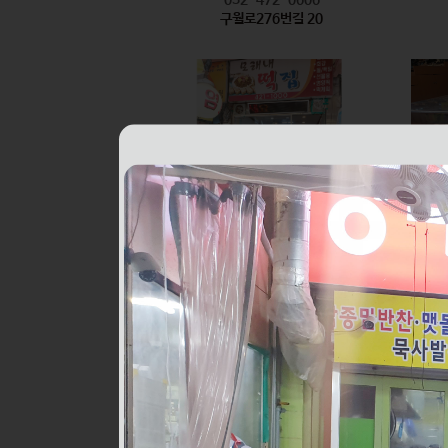
구월로276번길 20
모래내떡집
식품
032-421-1000
구월로276번길 6