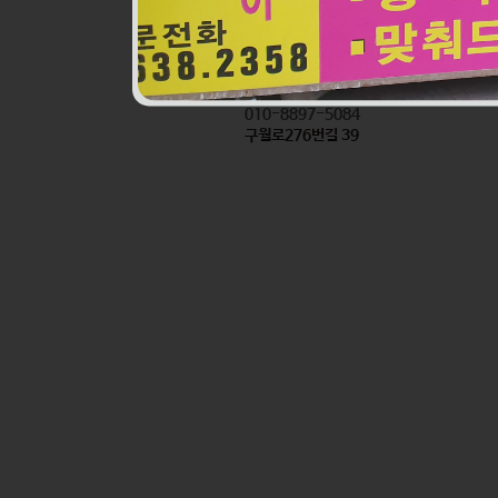
진로할인마트앞반찬
식품
010-8897-5084
구월로276번길 39