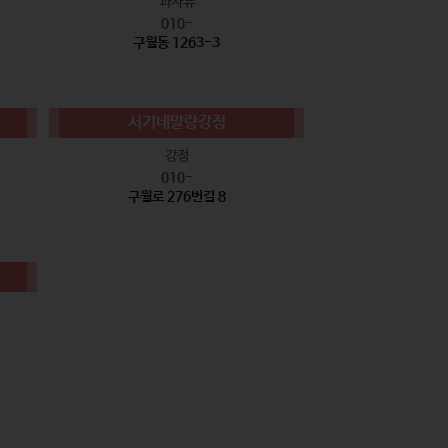
과자류
010-
구월동 1263-3
서기네말랑강정
강정
010-
구월로 276번길 8