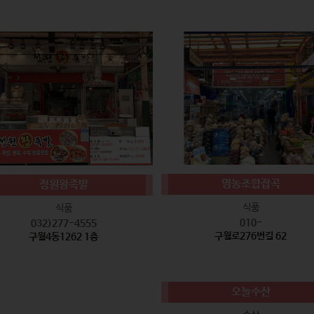
영농조합잡곡
정원왕족발
식품
식품
010-
032)277-4555
구월로276번길 62
구월4동1262 1층
오늘수산