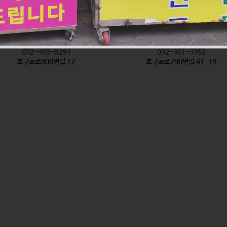
착한탕국
형제방앗간
식품
식품
032-465-8294
032-361-3352
호구포로800번길 17
호구포로790번길 41-19