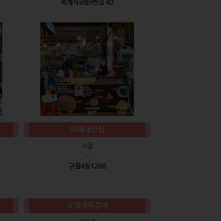
복개서로89번길 40
모래내전집
식품
-
구월4동1268
모래내떡갈비