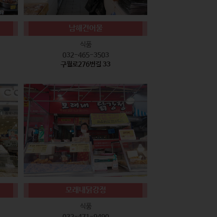
남해건어물
식품
032-465-3503
구월로276번길 33
모래내닭강정
식품
032-471-9490