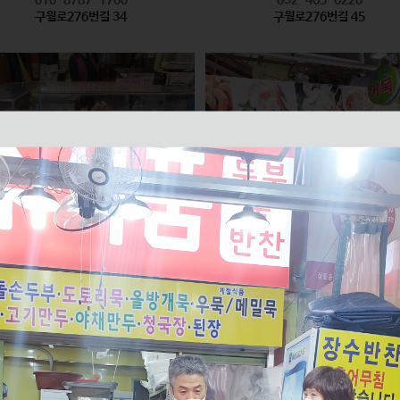
구월로276번길 34
구월로276번길 45
모래내즉석핫바
미래반찬 / 부산어묵
식품
식품
010-2626-6335
010-2596-8847
구월로276번길 61
구월로276번길 70 1층