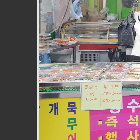
웰빙즉석손두부
식품
010-9528-3759
구월로276번길 17