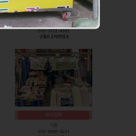
서기네 말랑강정
식품
010-3772-4101
구월로 276번길 8
모시잎떡
식품
010-8968-4211