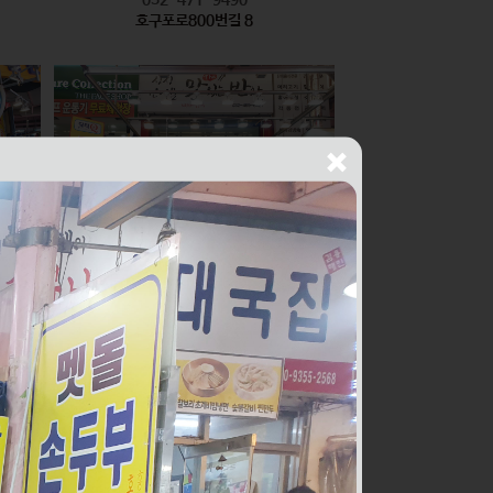
호구포로800번길 8
싱싱건어물THE맛있는반찬
식품
010-2436-1429
구월로276번길 56