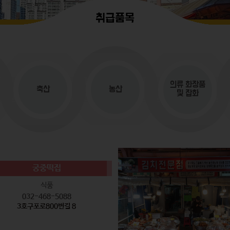
취급품목
의류
화장품
축산
농산
및 잡화
궁중떡집
식품
032-468-5088
3호구포로800번길 8