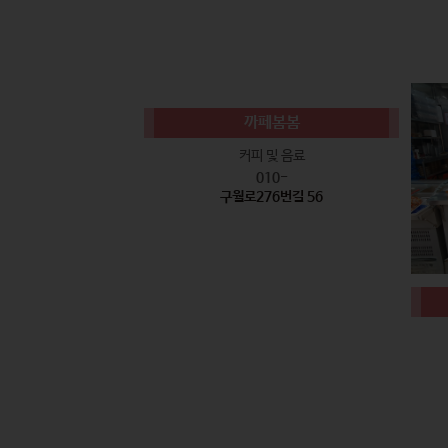
까페봄봄
커피 및 음료
010-
구월로276번길 56