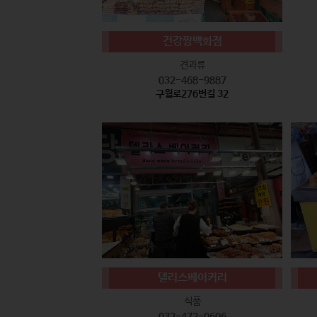
건강짱백화점
견과류
032-468-9887
구월로276번길 32
델리스베이커리
식품
032-472-0606