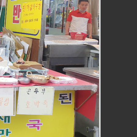
전통즉석수제강정
식품
032-467-0265
호구포로800번길 28