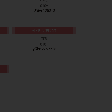
과자류
010-
구월동 1263-3
서기네말랑강정
강정
010-
구월로 276번길 8