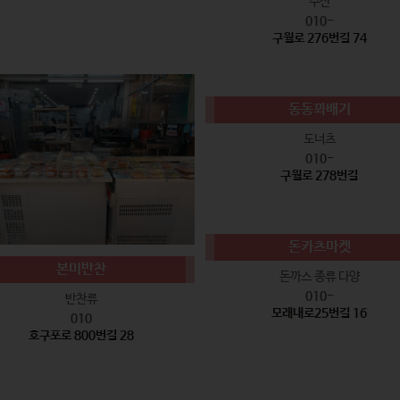
수산
010-
구월로 276번길 74
동동꽈배기
도너츠
010-
구월로 278번길
돈카츠마켓
본미반찬
돈까스 종류 다양
010-
반찬류
모래내로25번길 16
010
호구포로 800번길 28