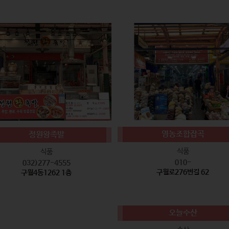
영농조합잡곡
정원왕족발
식품
식품
010-
032)277-4555
구월로276번길 62
구월4동1262 1층
오늘수산