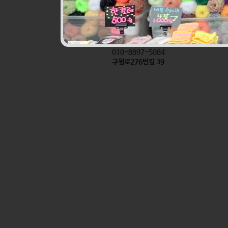
진로할인마트앞반찬
식품
010-8897-5084
구월로276번길 39