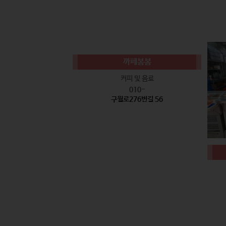
까페봄봄
커피 및 음료
010-
구월로276번길 56