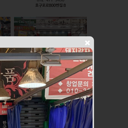
호구포로800번길 8
싱싱건어물THE맛있는반찬
식품
010-2436-1429
구월로276번길 56