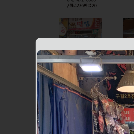
구월로276번길 20
모래내떡집
식품
032-421-1000
구월로276번길 6