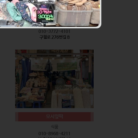
서기네 말랑강정
식품
010-3772-4101
구월로 276번길 8
모시잎떡
식품
010-8968-4211