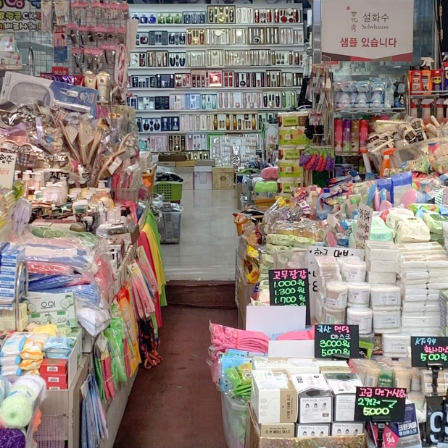
윤하네건어물
장수식품
식품
식품
032-468-6024
010-2638-2358
구월로276번길 29
구월로276번길 29