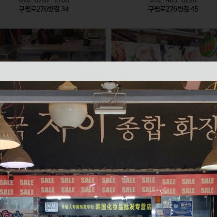
구월로276번길 34
구월로276번길 45
모래내즉석핫바
미래반찬 / 부산어묵
식품
식품
010-2626-6335
010-2596-8847
구월로276번길 61
구월로276번길 70 1층