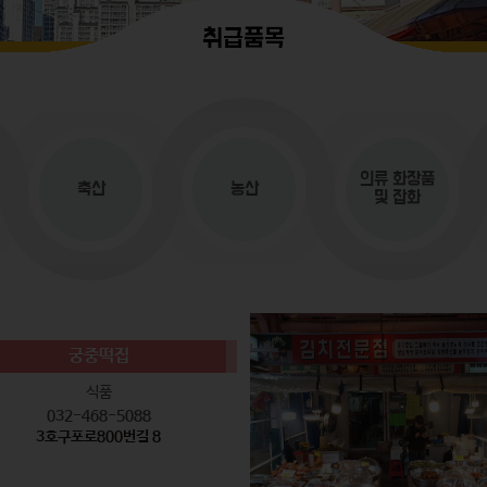
취급품목
의류
화장품
축산
농산
및 잡화
궁중떡집
식품
032-468-5088
3호구포로800번길 8