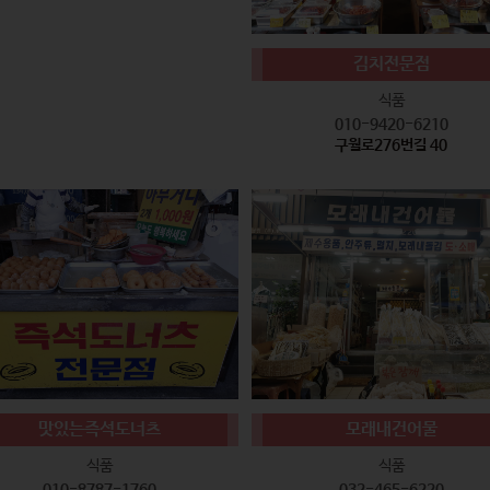
김치전문점
식품
010-9420-6210
구월로276번길 40
맛있는즉석도너츠
모래내건어물
식품
식품
010-8787-1760
032-465-6220