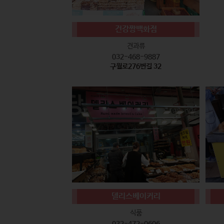
건강짱백화점
견과류
032-468-9887
구월로276번길 32
델리스베이커리
식품
032-472-0606