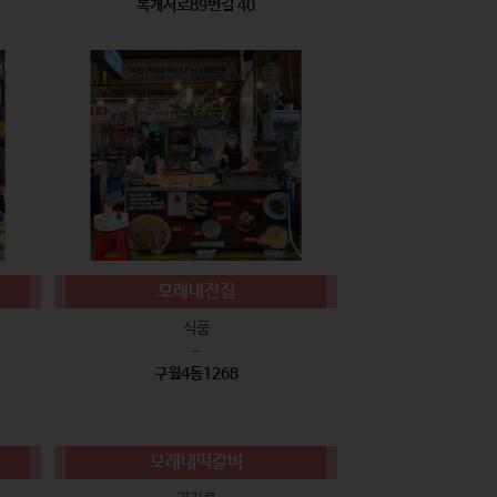
복개서로89번길 40
모래내전집
식품
-
구월4동1268
모래내떡갈비