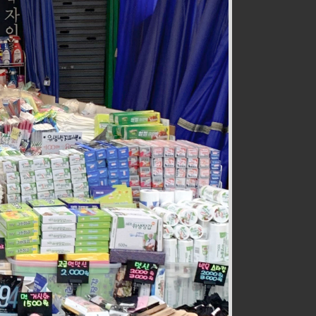
전통즉석수제강정
식품
032-467-0265
호구포로800번길 28