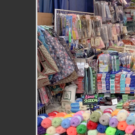
웰빙즉석손두부
식품
010-9528-3759
구월로276번길 17