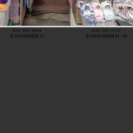
착한탕국
형제방앗간
식품
식품
032-465-8294
032-361-3352
호구포로800번길 17
호구포로790번길 41-19