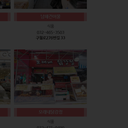
남해건어물
식품
032-465-3503
구월로276번길 33
모래내닭강정
식품
032-471-9490